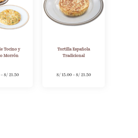
de Tocino y
Tortilla Española
to Morrón
Tradicional
–
S/
21.50
S/
15.00
–
S/
21.50