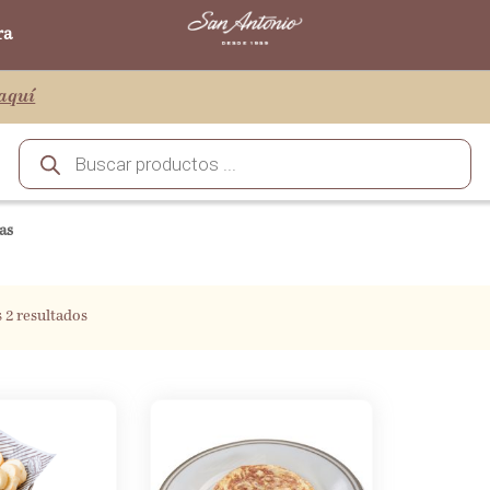
ra
aquí
as
 2 resultados