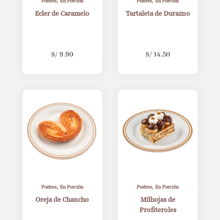
,
,
Postres
En Porción
Postres
En Porción
Ecler de Caramelo
Tartaleta de Durazno
S/
9.90
S/
14.50
,
,
Postres
En Porción
Postres
En Porción
Oreja de Chancho
Milhojas de
Profiteroles