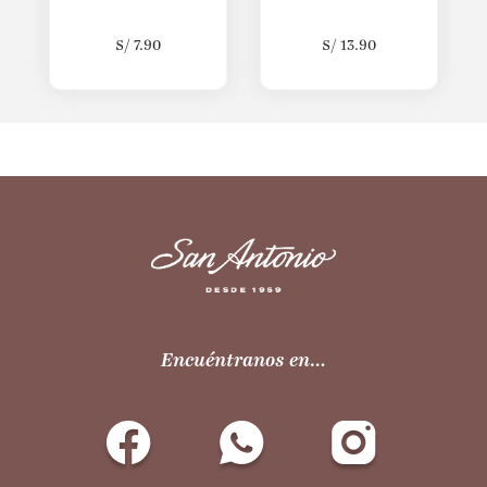
S/
7.90
S/
13.90
Encuéntranos en…