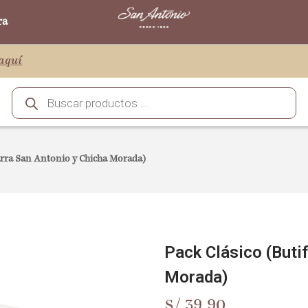
ra
aquí
farra San Antonio y Chicha Morada)
Pack Clásico (Buti
Morada)
S/
39.90