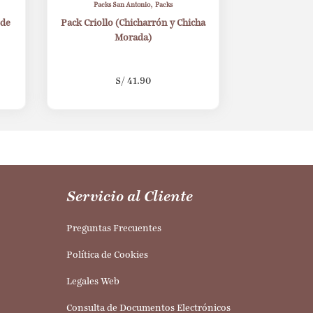
,
Packs San Antonio
Packs
 de
Pack Criollo (Chicharrón y Chicha
Morada)
S/
41.90
Servicio al Cliente
Preguntas Frecuentes
Política de Cookies
Legales Web
Consulta de Documentos Electrónicos