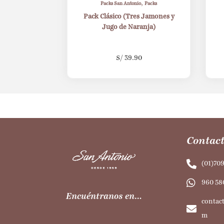
,
Packs San Antonio
Packs
Pack Clásico (Tres Jamones y
Jugo de Naranja)
S/
39.90
Contact
(01)70
960 58
Encuéntranos en…
contac
m