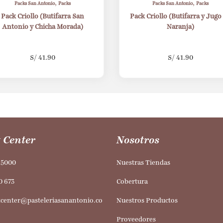
,
,
Packs San Antonio
Packs
Packs San Antonio
Packs
Pack Criollo (Butifarra San
Pack Criollo (Butifarra y Jugo
Antonio y Chicha Morada)
Naranja)
S/
41.90
S/
41.90
 Center
Nosotros
95000
Nuestras Tiendas
0 673
Cobertura
tcenter@pasteleriasanantonio.co
Nuestros Productos
Proveedores