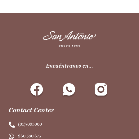
Encuéntranos en…
Contact Center
(01)7095000
960 580 673