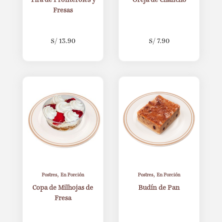
Tira de Profiteroles y
Oreja de Chancho
Fresas
S/
13.90
S/
7.90
,
,
Postres
En Porción
Postres
En Porción
Copa de Milhojas de
Budín de Pan
Fresa