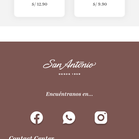
S/
12.90
S/
9.90
Encuéntranos en…
Contact Center