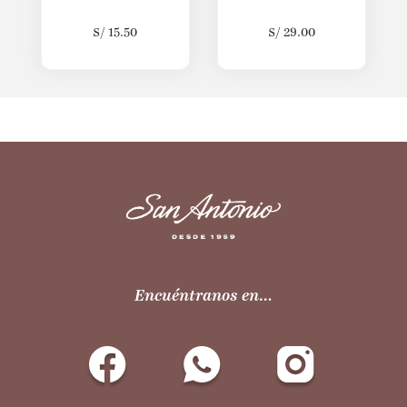
S/
15.50
S/
29.00
Encuéntranos en…