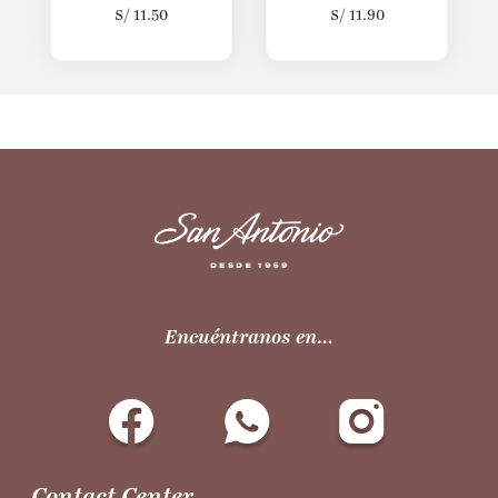
S/
11.50
S/
11.90
Encuéntranos en…
Contact Center