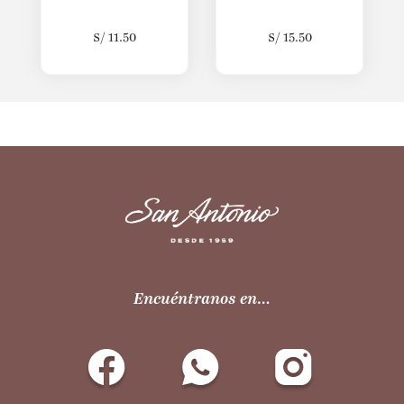
S/
11.50
S/
15.50
Encuéntranos en…