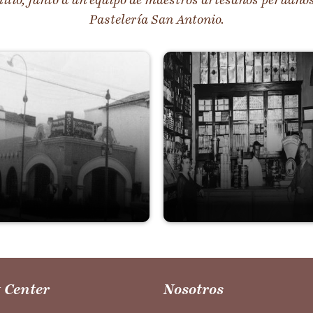
lio, junto a un equipo de maestros artesanos peruanos,
Pastelería San Antonio.
 Center
Nosotros