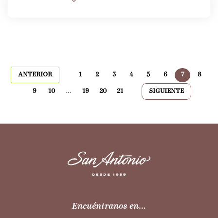
ANTERIOR
1
2
3
4
5
6
7
8
9
10
…
19
20
21
SIGUIENTE
Encuéntranos en…