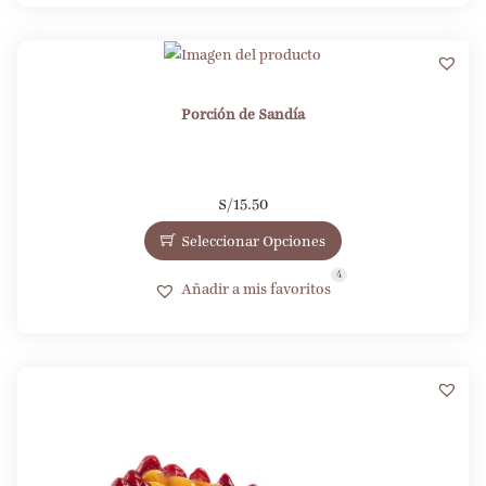
4
Porción de Sandía
S/
15.50
Seleccionar Opciones
4
Añadir a mis favoritos
3
4