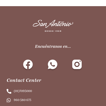
Encuéntranos en…
Contact Center
(01)7095000
960 580 673