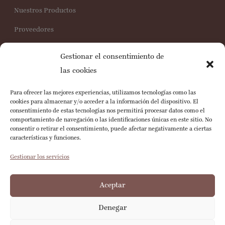
Nuestros Productos
Proveedores
Trabaja con nosotros
Gestionar el consentimiento de
Servicio al Cliente
las cookies
Para ofrecer las mejores experiencias, utilizamos tecnologías como las
Preguntas Frecuentes
cookies para almacenar y/o acceder a la información del dispositivo. El
consentimiento de estas tecnologías nos permitirá procesar datos como el
Política de Cookies
comportamiento de navegación o las identificaciones únicas en este sitio. No
consentir o retirar el consentimiento, puede afectar negativamente a ciertas
Legales Web
características y funciones.
Consulta de Documentos Electrónicos
Gestionar los servicios
Aceptar
Denegar