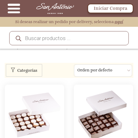
Iniciar Compra
Si deseas realizar un pedido por delivery, selecciona
aquí
Inicio
/
Bocaditos San Antonio
/
Mini Dulces