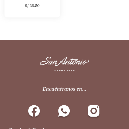
S/
26.50
Encuéntranos en…