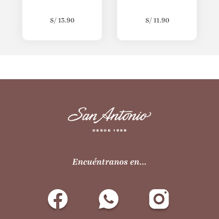
S/
13.90
S/
11.90
Encuéntranos en…