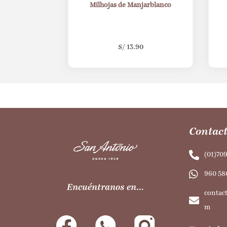
Milhojas de Manjarblanco
S/
13.90
Contact
(01)70
960 58
Encuéntranos en…
contac
m