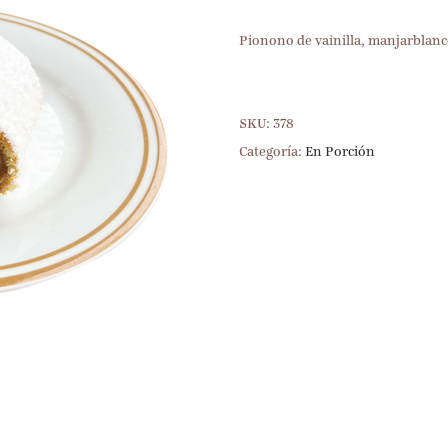
Pionono de vainilla, manjarblanc
SKU:
378
Categoría:
En Porción