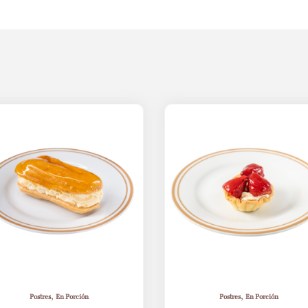
,
,
Postres
En Porción
Postres
En Porción