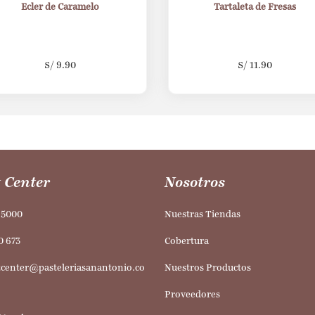
Ecler de Caramelo
Tartaleta de Fresas
S/
9.90
S/
11.90
 Center
Nosotros
95000
Nuestras Tiendas
0 673
Cobertura
tcenter@pasteleriasanantonio.co
Nuestros Productos
Proveedores