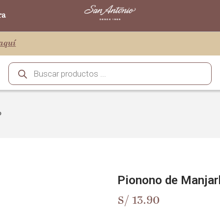
ra
aquí
o
Pionono de Manjar
S/
13.90