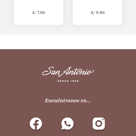
S/
7.90
S/
9.90
Encuéntranos en…