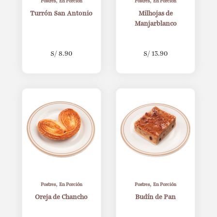
,
,
Postres
En Porción
Postres
En Porción
Turrón San Antonio
Milhojas de
Manjarblanco
S/
8.90
S/
13.90
,
,
Postres
En Porción
Postres
En Porción
Oreja de Chancho
Budín de Pan