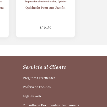
,
as
Empanadas y Pasteles Salados
Quiches
ras
Quiche de Poro con Jamón
S/
14.50
Servicio al Cliente
Preguntas Frecuentes
Política de Cookies
Legales Web
Consulta de Documentos Electrónicos