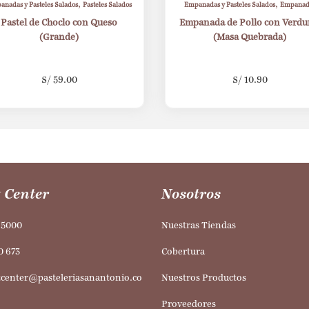
,
,
nadas y Pasteles Salados
Pasteles Salados
Empanadas y Pasteles Salados
Empanad
Pastel de Choclo con Queso
Empanada de Pollo con Verdu
(Grande)
(Masa Quebrada)
S/
59.00
S/
10.90
 Center
Nosotros
95000
Nuestras Tiendas
0 673
Cobertura
tcenter@pasteleriasanantonio.co
Nuestros Productos
Proveedores