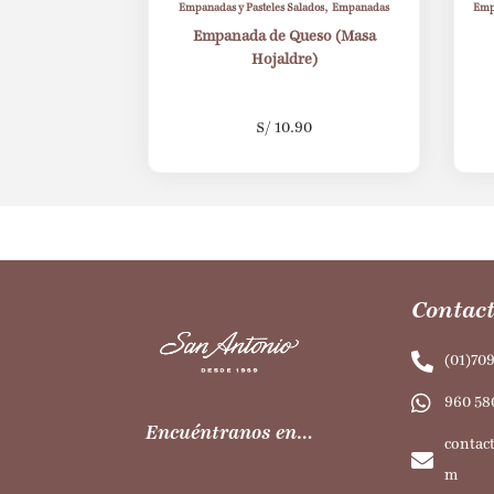
,
Empanadas y Pasteles Salados
Empanadas
Empa
Empanada de Queso (Masa
Hojaldre)
S/
10.90
Contact
(01)70
960 58
Encuéntranos en…
contac
m