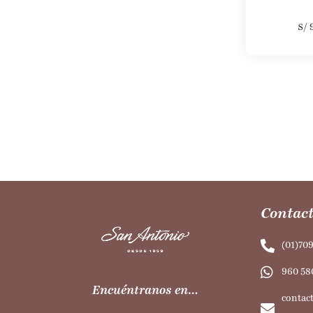
S/
Contact
(01)70
960 58
Encuéntranos en…
contac