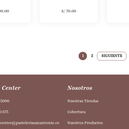
90.00
S/
70.00
1
2
SIGUIENTE
 Center
Nosotros
95000
Nuestras Tiendas
0 673
Cobertura
tcenter@pasteleriasanantonio.co
Nuestros Productos