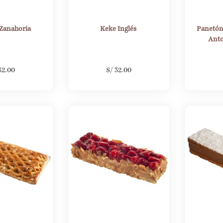
 Zanahoria
Keke Inglés
Panetón
Anto
32.00
S/
32.00