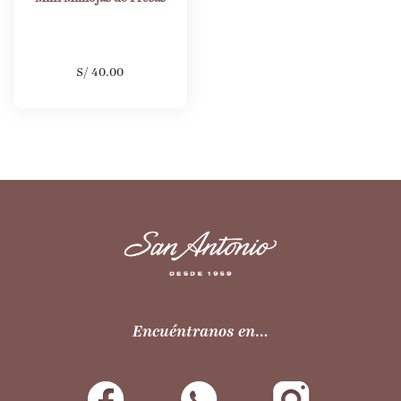
S/
40.00
Encuéntranos en…