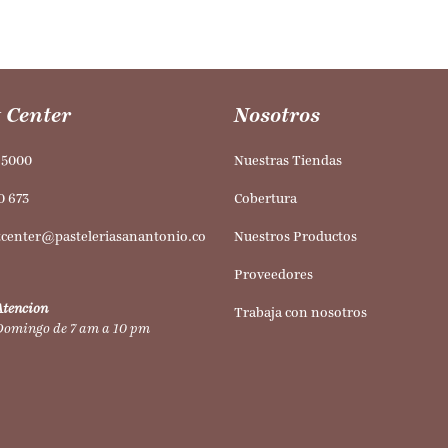
 Center
Nosotros
95000
Nuestras Tiendas
0 673
Cobertura
tcenter@pasteleriasanantonio.co
Nuestros Productos
Proveedores
Atencion
Trabaja con nosotros
Domingo de 7 am a 10 pm