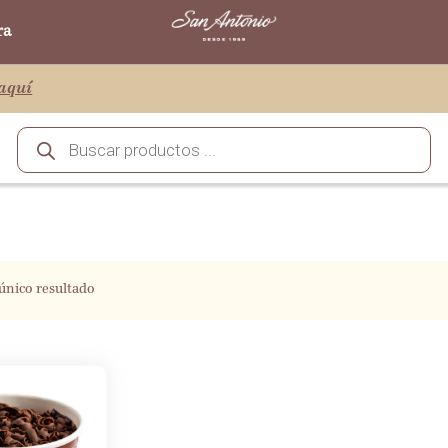
ra
aquí
único resultado