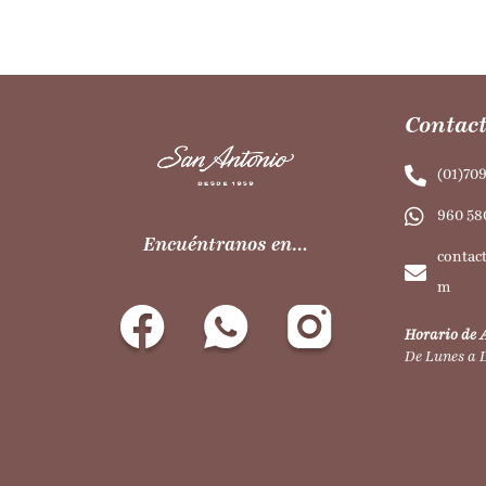
Contact
(01)70
960 58
Encuéntranos en…
contac
m
Horario de 
De Lunes a 