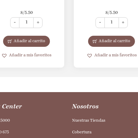
S/
5.50
S/
5.50
-
+
-
+
Añadir al carrito
Añadir al carrito
Añadir a mis favoritos
Añadir a mis favoritos
 Center
Nosotros
95000
Nuestras Tiendas
0 673
Cobertura