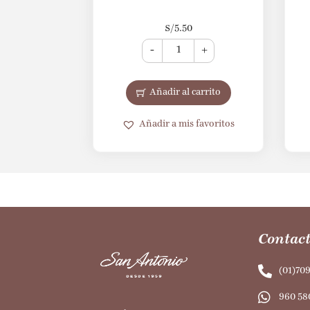
S/
5.50
-
+
Añadir al carrito
Añadir a mis favoritos
Contact
(01)70
960 58