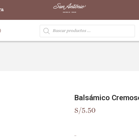
ra
)
Balsámico Cremos
S/
5.50
–