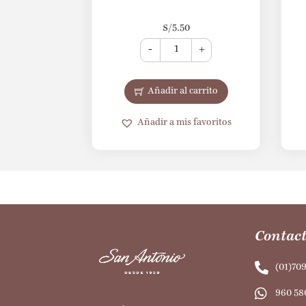
S/
5.50
-
+
Añadir al carrito
Añadir a mis favoritos
Contact
(01)70
960 58