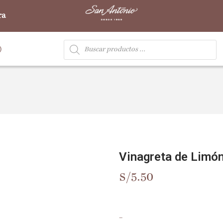
ra
)
Vinagreta de Limó
S/
5.50
–