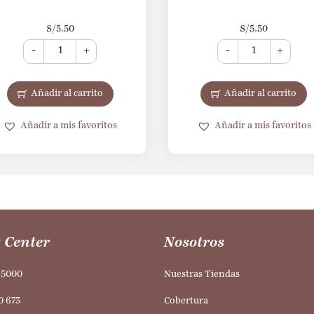
S/
5.50
S/
5.50
-
+
-
+
Añadir al carrito
Añadir al carrito
Añadir a mis favoritos
Añadir a mis favoritos
 Center
Nosotros
95000
Nuestras Tiendas
0 673
Cobertura