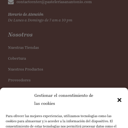
contactcenter@pasteleriasanantonio.com
Horario de Atención
De Lunes a Domingo de 7 am a 10 pm
Nosotros
Nuestras Tiendas
Cobertura
Nuestros Productos
Proveedores
Trabaja con nosotros
Gestionar el consentimiento de
Servicio al Cliente
las cookies
Para ofrecer las mejores experiencias, utilizamos tecnologías como las
Preguntas Frecuentes
cookies para almacenar y/o acceder a la información del dispositivo. El
consentimiento de estas tecnologías nos permitirá procesar datos como el
Política de Cookies