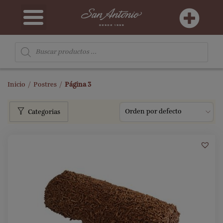
Inicio
/
Postres
/
Página 3
16