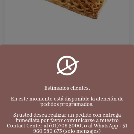
Enrejado de Manzana (Grande)
S/
55.00
Estimados clientes,
Añadir al carrito
En este momento está disponible la atención de
8
Añadir a mis favoritos
pedidos programados.
Si usted desea realizar un pedido con entrega
inmediata por favor comunicarse a nuestro
3
Contact Center al (01)709 5000, o al WhatsApp +51
960 580 673 (solo mensajes)