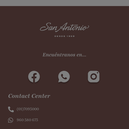
Encuéntranos en…
Contact Center
(01)7095000
960 580 673