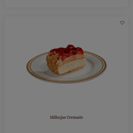
6
Milhojas Cremado