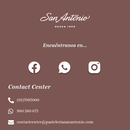
Encuéntranos en…
Contact Center
(01)7095000
960 580 673
contactcenter@pasteleriasanantonio.com