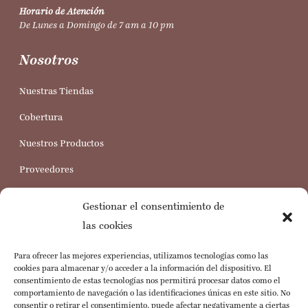
Horario de Atención
De Lunes a Domingo de 7 am a 10 pm
Nosotros
Nuestras Tiendas
Cobertura
Nuestros Productos
Proveedores
Trabaja con nosotros
Gestionar el consentimiento de
Servicio al Cliente
las cookies
Para ofrecer las mejores experiencias, utilizamos tecnologías como las
Preguntas Frecuentes
cookies para almacenar y/o acceder a la información del dispositivo. El
consentimiento de estas tecnologías nos permitirá procesar datos como el
Política de Cookies
comportamiento de navegación o las identificaciones únicas en este sitio. No
consentir o retirar el consentimiento, puede afectar negativamente a ciertas