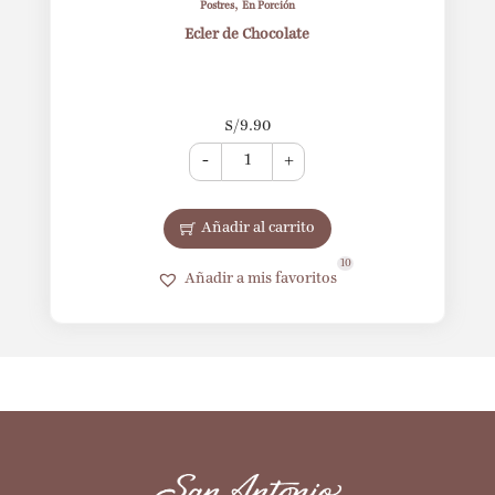
,
Postres
En Porción
Ecler de Chocolate
S/
9.90
-
+
Añadir al carrito
10
Añadir a mis favoritos