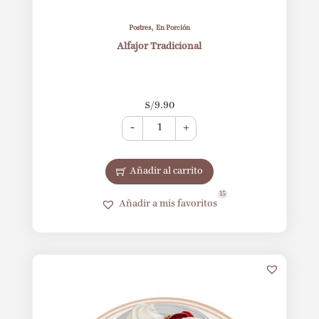
,
Postres
En Porción
Alfajor Tradicional
S/
9.90
-
+
Añadir al carrito
15
Añadir a mis favoritos
16