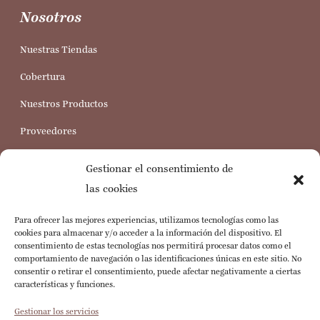
Nosotros
Nuestras Tiendas
Cobertura
Nuestros Productos
Proveedores
Trabaja con nosotros
Gestionar el consentimiento de
Servicio al Cliente
las cookies
Para ofrecer las mejores experiencias, utilizamos tecnologías como las
Preguntas Frecuentes
cookies para almacenar y/o acceder a la información del dispositivo. El
consentimiento de estas tecnologías nos permitirá procesar datos como el
Política de Cookies
comportamiento de navegación o las identificaciones únicas en este sitio. No
consentir o retirar el consentimiento, puede afectar negativamente a ciertas
Legales Web
características y funciones.
Consulta de Documentos Electrónicos
Gestionar los servicios