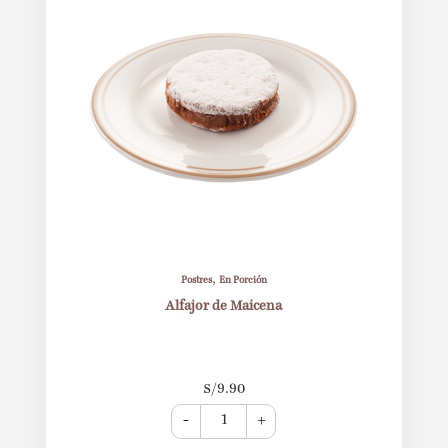
,
Postres
En Porción
Alfajor de Maicena
S/
9.90
-
+