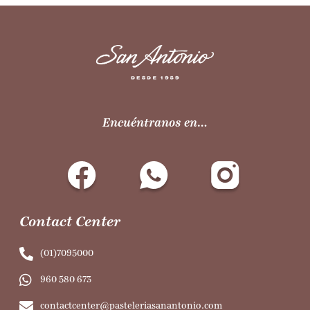
Encuéntranos en…
Contact Center
(01)7095000
960 580 673
contactcenter@pasteleriasanantonio.com