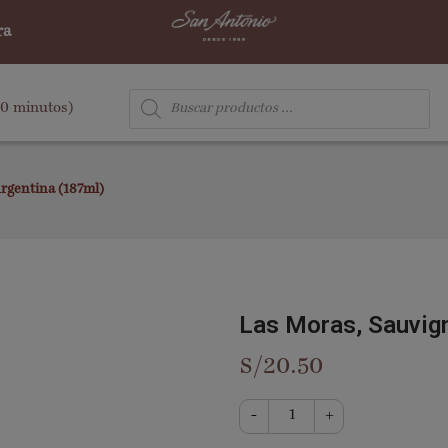
ra
90 minutos)
rgentina (187ml)
Las Moras, Sauvign
S/
20.50
-
+