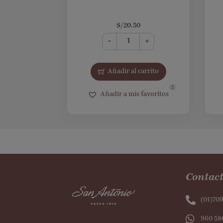
S/
20.50
-
+
Añadir al carrito
2
Añadir a mis favoritos
Contact
(01)70
960 58