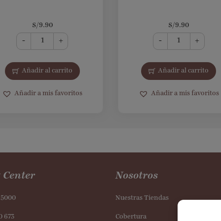
S/
9.90
S/
9.90
-
+
-
+
Añadir al carrito
Añadir al carrito
Añadir a mis favoritos
Añadir a mis favoritos
 Center
Nosotros
95000
Nuestras Tiendas
0 673
Cobertura