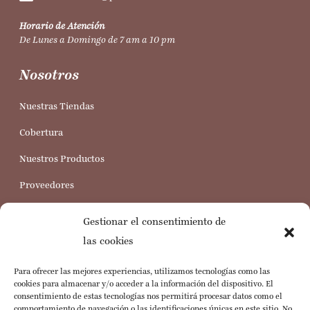
Horario de Atención
De Lunes a Domingo de 7 am a 10 pm
Nosotros
Nuestras Tiendas
Cobertura
Nuestros Productos
Proveedores
Trabaja con nosotros
Gestionar el consentimiento de
Servicio al Cliente
las cookies
Para ofrecer las mejores experiencias, utilizamos tecnologías como las
Preguntas Frecuentes
cookies para almacenar y/o acceder a la información del dispositivo. El
consentimiento de estas tecnologías nos permitirá procesar datos como el
Política de Cookies
comportamiento de navegación o las identificaciones únicas en este sitio. No