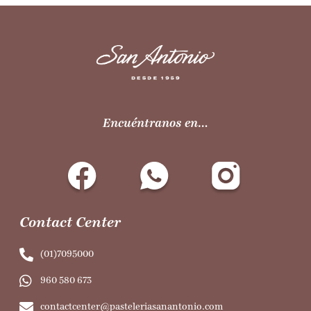
Encuéntranos en…
Contact Center
(01)7095000
960 580 673
contactcenter@pasteleriasanantonio.com