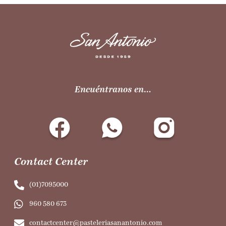
Encuéntranos en…
Contact Center
(01)7095000
960 580 673
contactcenter@pasteleriasanantonio.com