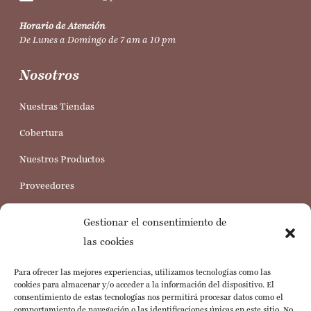
Horario de Atención
De Lunes a Domingo de 7 am a 10 pm
Nosotros
Nuestras Tiendas
Cobertura
Nuestros Productos
Proveedores
Trabaja con nosotros
Gestionar el consentimiento de
Servicio al Cliente
las cookies
Para ofrecer las mejores experiencias, utilizamos tecnologías como las
Preguntas Frecuentes
cookies para almacenar y/o acceder a la información del dispositivo. El
consentimiento de estas tecnologías nos permitirá procesar datos como el
Política de Cookies
comportamiento de navegación o las identificaciones únicas en este sitio. No