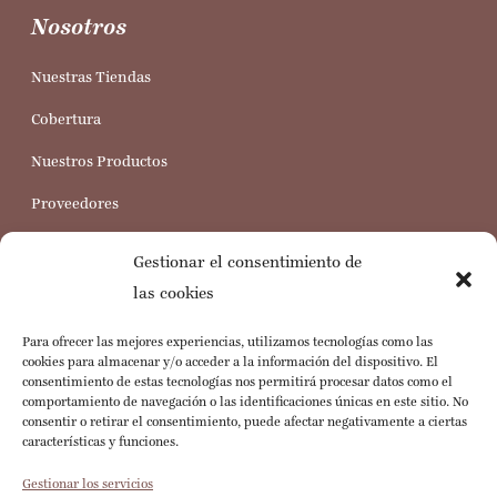
Nosotros
Nuestras Tiendas
Cobertura
Nuestros Productos
Proveedores
Trabaja con nosotros
Gestionar el consentimiento de
Servicio al Cliente
las cookies
Para ofrecer las mejores experiencias, utilizamos tecnologías como las
Preguntas Frecuentes
cookies para almacenar y/o acceder a la información del dispositivo. El
consentimiento de estas tecnologías nos permitirá procesar datos como el
Política de Cookies
comportamiento de navegación o las identificaciones únicas en este sitio. No
consentir o retirar el consentimiento, puede afectar negativamente a ciertas
Legales Web
características y funciones.
Consulta de Documentos Electrónicos
Gestionar los servicios