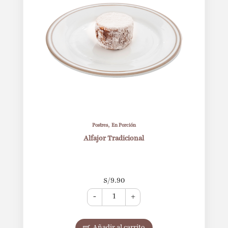
,
Postres
En Porción
Alfajor Tradicional
S/
9.90
-
+
Añadir al carrito